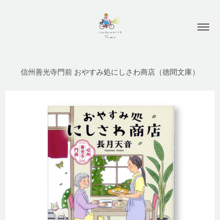
信州善光寺門前 おやすみ処にしさわ商店（徳間文庫）